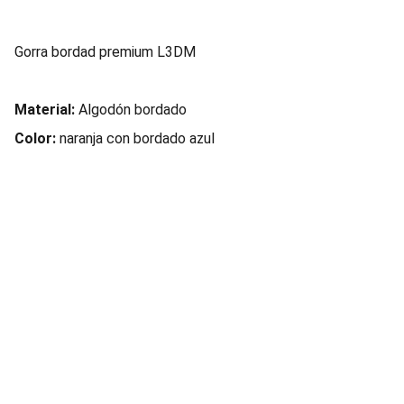
Gorra bordad premium L3DM
Material:
Algodón bordado
Color:
naranja con bordado azul
Contacto
Escribinos cualquier duda que tengas