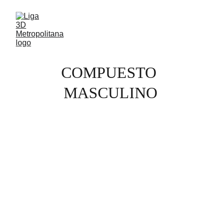
COMPUESTO 
MASCULINO